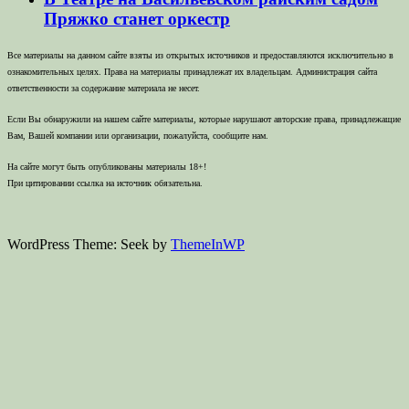
Пряжко станет оркестр
Все материалы на данном сайте взяты из открытых источников и предоставляются исключительно в
ознакомительных целях. Права на материалы принадлежат их владельцам. Администрация сайта
ответственности за содержание материала не несет.
Если Вы обнаружили на нашем сайте материалы, которые нарушают авторские права, принадлежащие
Вам, Вашей компании или организации, пожалуйста, сообщите нам.
На сайте могут быть опубликованы материалы 18+!
При цитировании ссылка на источник обязательна.
WordPress Theme: Seek by
ThemeInWP