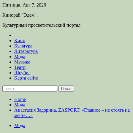
Skip
Пятница, Авг 7, 2026
to
Кинорай "Эдем".
content
Культурный просветительский портал.
Кино
Культура
Литература
Мода
Музыка
Театр
Шоубиз
Карта сайта
Найти:
Home
Мода
Анастасия Задорина, ZASPORT: «Главное – не стоять на
месте…»
Мода