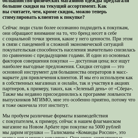
большинство физических магазинов одежды предлагали
большие скидки на текущий ассортимент. Как
вы считаете, чем, кроме скидок, можно теперь
стимулировать клиентов к покупке?
Сейчас люди стали более осознанно подходить к покупкам,
они обращают внимание на то, что бренд несет в себе
с социальной точки зрения, какие у него ценности. При этом
в связи с пандемией и сложной экономической ситуаций
покупательская способность населения значительно снизилась
по сравнению с предыдущими годами. И один из основных
факторов совершения покупки — доступная цена; все ищут
наиболее выгодные предложения. Скидки сегодня — это
основной инструмент для большинства операторов в масс-
маркете для привлечения клиентов. И мы его используем как
в собственных магазинах и онлайн, так и участвуя в акциях
партнеров, к примеру, таких, как «Зеленый день» от «Сбера».
Также мы недавно присоединились к программе лояльности
выпускников МГИМО, мне это особенно приятно, потому что
я тоже окончила этот институт.
Мы пробуем различные форматы взаимодействия
с покупателем, к примеру, сейчас в нашем флагманском
магазине на Новом Арбате при покупке на 5000 рублей
мы дарим игрушки — Талисманы «Команды России», это
шапка-кот и мишка-неваляшка. Они очень симпатичные,