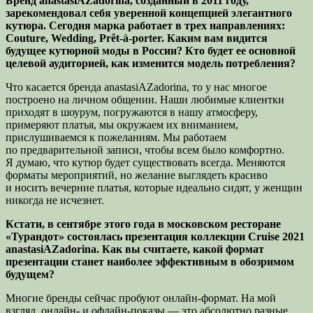
Бренд anastasiAZadorina, созданный в 2011 году,
зарекомендовал себя уверенной концепцией элегантного
кутюра. Сегодня марка работает в трех направлениях:
Couture, Wedding, Prêt-à-porter. Каким вам видится
будущее кутюрной моды в России? Кто будет ее основной
целевой аудиторией, как изменится модель потребления?
Что касается бренда anastasiAZadorina, то у нас многое
построено на личном общении. Наши любимые клиентки
приходят в шоурум, погружаются в нашу атмосферу,
примеряют платья, мы окружаем их вниманием,
прислушиваемся к пожеланиям. Мы работаем
по предварительной записи, чтобы всем было комфортно.
Я думаю, что кутюр будет существовать всегда. Меняются
форматы мероприятий, но желание выглядеть красиво
и носить вечерние платья, которые идеально сидят, у женщин
никогда не исчезнет.
Кстати, в сентябре этого года в московском ресторане
«Турандот» состоялась презентация коллекции Cruise 2021
anastasiAZadorina. Как вы считаете, какой формат
презентации станет наиболее эффективным в обозримом
будущем?
Многие бренды сейчас пробуют онлайн-формат. На мой
взгляд, онлайн- и офлайн-показы — это абсолютно разные