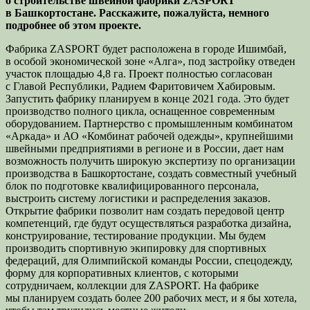
о строительстве швейной фабрики ZASPORT
в Башкортостане. Расскажите, пожалуйста, немного
подробнее об этом проекте.
Фабрика ZASPORT будет расположена в городе Ишимбай,
в особой экономической зоне «Алга», под застройку отведен
участок площадью 4,8 га. Проект полностью согласован
с Главой Республики, Радием Фаритовичем Хабировым.
Запустить фабрику планируем в конце 2021 года. Это будет
производство полного цикла, оснащенное современным
оборудованием. Партнерство с промышленным комбинатом
«Аркада» и АО «Комбинат рабочей одежды», крупнейшими
швейными предприятиями в регионе и в России, дает нам
возможность получить широкую экспертизу по организации
производства в Башкортостане, создать совместный учебный
блок по подготовке квалифицированного персонала,
выстроить систему логистики и распределения заказов.
Открытие фабрики позволит нам создать передовой центр
компетенций, где будут осуществляться разработка дизайна,
конструирование, тестирование продукции. Мы будем
производить спортивную экипировку для спортивных
федераций, для Олимпийской команды России, спецодежду,
форму для корпоративных клиентов, с которыми
сотрудничаем, коллекции для ZASPORT. На фабрике
мы планируем создать более 200 рабочих мест, и я бы хотела,