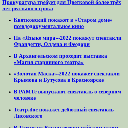
Прокуратура требует для Цветковой более трёх
лет реального срока
Квятковский покажет в «Старом доме»
псевдодокументальное кино
На «Языке мира»-2022 покажут спектакли
Франдетти, Олдена и Феодори
В Архангельском проходит выставка
«Магия старинного театра»
«Золотая Маска»-2022 покажет спектакли
Крымова и Бутусова в Красноярске
В РАМТе выпускают спектакль о северном
человеке
Театр.doc покажет дебютный спектакль
Лисовского
В Театре на Васильевском райским садом