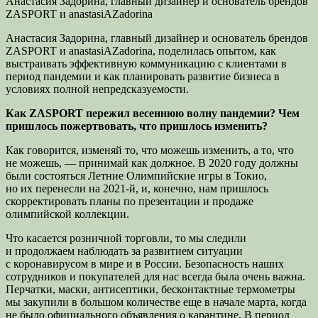
Анастасия Задорина, главный дизайнер и основатель брендов
ZASPORT и anastasiAZadorina
Анастасия Задорина, главный дизайнер и основатель брендов
ZASPORT и anastasiAZadorina, поделилась опытом, как
выстраивать эффективную коммуникацию с клиентами в
период пандемии и как планировать
развитие бизнеса в
условиях полной непредсказуемости.
Как ZASPORT пережил весеннюю волну пандемии? Чем
пришлось пожертвовать, что пришлось изменить?
Как говорится, изменяй то, что можешь изменить, а то, что
не можешь, — принимай как должное. В 2020 году должны
были состояться Летние Олимпийские игры в Токио,
но их перенесли на 2021-й, и, конечно, нам пришлось
скорректировать планы по презентации и продаже
олимпийской коллекции.
Что касается розничной торговли, то мы следили
и продолжаем наблюдать за развитием ситуации
с коронавирусом в мире и в России. Безопасность наших
сотрудников и покупателей для нас всегда была очень важна.
Перчатки, маски, антисептики, бесконтактные термометры
мы закупили в большом количестве еще в начале марта, когда
не было официального объявления о карантине. В период