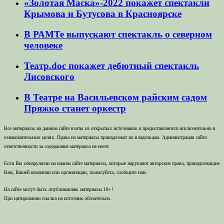
«Золотая Маска»-2022 покажет спектакли
Крымова и Бутусова в Красноярске
В РАМТе выпускают спектакль о северном
человеке
Театр.doc покажет дебютный спектакль
Лисовского
В Театре на Васильевском райским садом
Пряжко станет оркестр
Все материалы на данном сайте взяты из открытых источников и предоставляются исключительно в
ознакомительных целях. Права на материалы принадлежат их владельцам. Администрация сайта
ответственности за содержание материала не несет.
Если Вы обнаружили на нашем сайте материалы, которые нарушают авторские права, принадлежащие
Вам, Вашей компании или организации, пожалуйста, сообщите нам.
На сайте могут быть опубликованы материалы 18+!
При цитировании ссылка на источник обязательна.