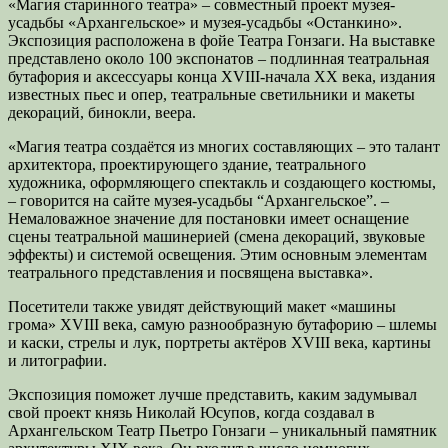
«Магия старинного театра» – совместный проект музея-
усадьбы «Архангельское» и музея-усадьбы «Останкино».
Экспозиция расположена в фойе Театра Гонзаги. На выставке
представлено около 100 экспонатов – подлинная театральная
бутафория и аксессуары конца XVIII-начала XX века, издания
известных пьес и опер, театральные светильники и макеты
декораций, бинокли, веера.
«Магия театра создаётся из многих составляющих – это талант
архитектора, проектирующего здание, театрального
художника, оформляющего спектакль и создающего костюмы,
– говорится на сайте музея-усадьбы “Архангельское”. –
Немаловажное значение для постановки имеет оснащение
сцены театральной машинерией (смена декораций, звуковые
эффекты) и системой освещения. Этим основным элементам
театрального представления и посвящена выставка».
Посетители также увидят действующий макет «машины
грома» XVIII века, самую разнообразную бутафорию – шлемы
и каски, стрелы и лук, портреты актёров XVIII века, картины
и литографии.
Экспозиция поможет лучше представить, каким задумывал
свой проект князь Николай Юсупов, когда создавал в
Архангельском Театр Пьетро Гонзаги – уникальный памятник