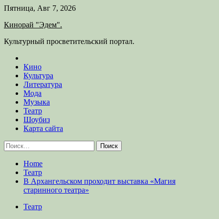
Skip
Пятница, Авг 7, 2026
to
Кинорай "Эдем".
content
Культурный просветительский портал.
Кино
Культура
Литература
Мода
Музыка
Театр
Шоубиз
Карта сайта
Найти:
Home
Театр
В Архангельском проходит выставка «Магия
старинного театра»
Театр