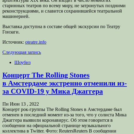
архитектуры XIX века. Он входит в число немногих
старинных театров по всему миру, не затронутых поздними
реконструкциями, и славится сохранившейся театральной
машинерией.
Выставка доступна в составе общей экскурсии по Театру
Гонзаги.
Источник:
oteatre.info
Следующая запись
Шоубиз
Концерт The Rolling Stones
в Амстердаме экстренно отменили из-
за COVID-19 у Мика Джаггера
Пн Июн 13 , 2022
Концерт рок-группы The Rolling Stones в Амстердаме был
отменен в последний момент из-за того, что у солиста Мика
Джаггера выявили коронавирус. Об этом говорится в
сообщении на официальной странице музыкального
коллектива в Twitter. Фото: ReutersReuters В сообщении