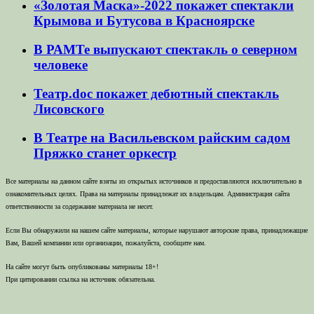
«Золотая Маска»-2022 покажет спектакли
Крымова и Бутусова в Красноярске
В РАМТе выпускают спектакль о северном
человеке
Театр.doc покажет дебютный спектакль
Лисовского
В Театре на Васильевском райским садом
Пряжко станет оркестр
Все материалы на данном сайте взяты из открытых источников и предоставляются исключительно в
ознакомительных целях. Права на материалы принадлежат их владельцам. Администрация сайта
ответственности за содержание материала не несет.
Если Вы обнаружили на нашем сайте материалы, которые нарушают авторские права, принадлежащие
Вам, Вашей компании или организации, пожалуйста, сообщите нам.
На сайте могут быть опубликованы материалы 18+!
При цитировании ссылка на источник обязательна.