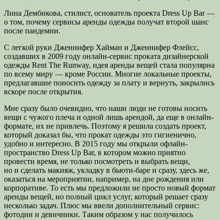
Лина Дембикова, стилист, основатель проекта Dress Up Bar —
о том, почему сервисы аренды одежды получат второй шанс
после пандемии.
С легкой руки Дженнифер Хайман и Дженнифер Флейсс,
создавших в 2009 году онлайн-сервис
проката дизайнерской
одежды Rent The Runway, идея аренды вещей стала популярна
по всему миру — кроме России. Многие локальные проекты,
предлагавшие поносить одежду за плату и вернуть, закрылись
вскоре после открытия.
Мне сразу было очевидно, что наши люди не готовы носить
вещи с чужого плеча и одной лишь арендой, да еще в онлайн-
формате, их не привлечь. Поэтому я решила создать проект,
который доказал бы, что прокат одежды это гигиенично,
удобно и интересно. В 2015 году мы открыли офлайн-
пространство Dress Up Bar, в котором можно приятно
провести время, не только посмотреть и выбрать вещи,
но и сделать макияж, укладку в бьюти-баре и сразу, здесь же,
оказаться на мероприятии, например, на дне рождения или
корпоративе. То есть мы предложили не просто новый формат
аренды вещей, но полный цикл услуг, который решает сразу
несколько задач. Плюс мы ввели дополнительный сервис:
фотодни и девичники. Таким образом у нас получилось