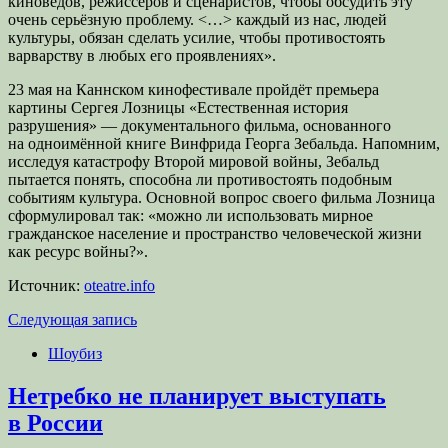
киноведов, режиссёров и сценаристов, чтобы обсудить эту
очень серьёзную проблему. <…> каждый из нас, людей
культуры, обязан сделать усилие, чтобы противостоять
варварству в любых его проявлениях».
23 мая на Каннском кинофестивале пройдёт премьера
картины Сергея Лозницы «Естественная история
разрушения» — документального фильма, основанного
на одноимённой книге Винфрида Георга Зебальда. Напомним,
исследуя катастрофу Второй мировой войны, Зебальд
пытается понять, способна ли противостоять подобным
событиям культура. Основной вопрос своего фильма Лозница
сформулировал так: «можно ли использовать мирное
гражданское население и пространство человеческой жизни
как ресурс войны?».
Источник:
oteatre.info
Следующая запись
Шоубиз
Нетребко не планирует выступать
в России