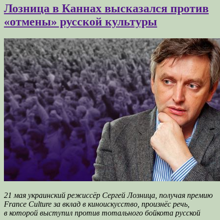
Лозница в Каннах высказался против
«отмены» русской культуры
21 мая украинский режиссёр Сергей Лозница, получая премию
France Culture за вклад в киноискусство, произнёс речь,
в которой выступил против тотального бойкота русской