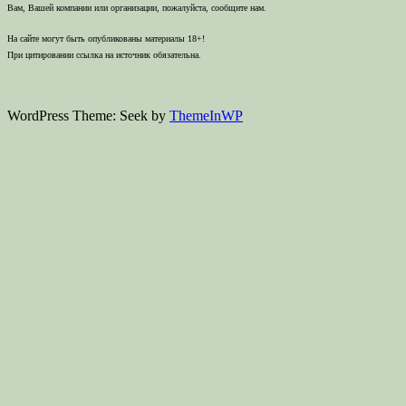
Вам, Вашей компании или организации, пожалуйста, сообщите нам.
На сайте могут быть опубликованы материалы 18+!
При цитировании ссылка на источник обязательна.
WordPress Theme: Seek by
ThemeInWP