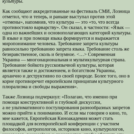
культуры.
Как сообщают аккредитованные на фестиваль СМИ, Лозница
отметил, что и теперь, и раньше выступал
против этой
«отмены», напомнив, что культура — это «то, что всегда
противостояло варварству». Он сказал, в частности: «Язык —
одна из важнейших и основополагающих категорий культуры.
В языке и при помощи языка формируется и выражается
миропонимание человека. Требование запрета культуры
равносильно требованию запрета языка. Требование столь же
безнравственное, сколь и безумное. <…> Современная
Украина — многонациональная и мультикультурная страна.
Требование бойкота русскоязычной культуры, которая
является также и достижением, и богатством Украины,
архаично и деструктивно по своей природе. Более того, оно в
корне противоречит европейским принципам культурного
плюрализма и свободы выражения».
Также Лозница подчеркнул: «Полагаю, что именно при
помощи конструктивной и глубокой дискуссии,
а не ультимативного постулирования разнообразных запретов
можно прийти к пониманию. И если мы говорим о кино, то,
мне кажется, Европейская Киноакадемия может стать
площадкой для всеевропейской конференции с участием
философов, антропологов, историков кино, культурологов,