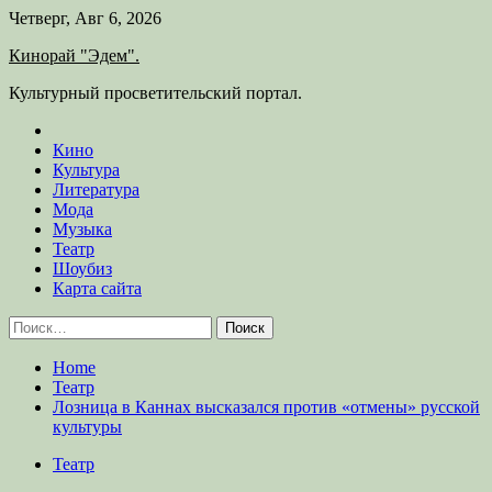
Skip
Четверг, Авг 6, 2026
to
Кинорай "Эдем".
content
Культурный просветительский портал.
Кино
Культура
Литература
Мода
Музыка
Театр
Шоубиз
Карта сайта
Найти:
Home
Театр
Лозница в Каннах высказался против «отмены» русской
культуры
Театр