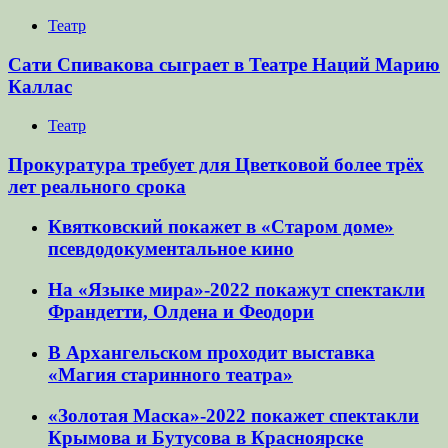
Театр
Сати Спивакова сыграет в Театре Наций Марию
Каллас
Театр
Прокуратура требует для Цветковой более трёх
лет реального срока
Квятковский покажет в «Старом доме»
псевдодокументальное кино
На «Языке мира»-2022 покажут спектакли
Франдетти, Олдена и Феодори
В Архангельском проходит выставка
«Магия старинного театра»
«Золотая Маска»-2022 покажет спектакли
Крымова и Бутусова в Красноярске