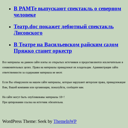
В РАМТе выпускают спектакль о северном
человеке
Театр.doc покажет дебютный спектакль
Лисовского
В Театре на Васильевском райским садом
Пряжко станет оркестр
Все материалы на данном сайте взяты из открытых источников и предоставляются исключительно в
ознакомительных целях. Права на материалы принадлежат их владельцам. Администрация сайта
ответственности за содержание материала не несет.
Если Вы обнаружили на нашем сайте материалы, которые нарушают авторские права, принадлежащие
Вам, Вашей компании или организации, пожалуйста, сообщите нам.
На сайте могут быть опубликованы материалы 18+!
При цитировании ссылка на источник обязательна.
WordPress Theme: Seek by
ThemeInWP