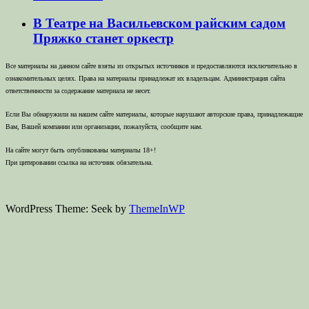
В Театре на Васильевском райским садом
Пряжко станет оркестр
Все материалы на данном сайте взяты из открытых источников и предоставляются исключительно в
ознакомительных целях. Права на материалы принадлежат их владельцам. Администрация сайта
ответственности за содержание материала не несет.
Если Вы обнаружили на нашем сайте материалы, которые нарушают авторские права, принадлежащие
Вам, Вашей компании или организации, пожалуйста, сообщите нам.
На сайте могут быть опубликованы материалы 18+!
При цитировании ссылка на источник обязательна.
WordPress Theme: Seek by
ThemeInWP