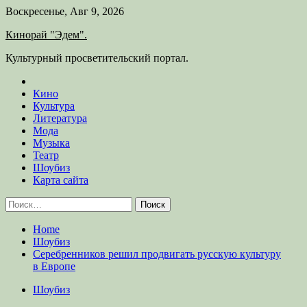
Skip
Воскресенье, Авг 9, 2026
to
Кинорай "Эдем".
content
Культурный просветительский портал.
Кино
Культура
Литература
Мода
Музыка
Театр
Шоубиз
Карта сайта
Найти:
Home
Шоубиз
Серебренников решил продвигать русскую культуру
в Европе
Шоубиз