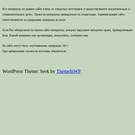
Все материалы на данном сайте взяты из открытых источников и предоставляются исключительно в
ознакомительных целях. Права на материалы принадлежат их владельцам. Администрация сайта
ответственности за содержание материала не несет.
Если Вы обнаружили на нашем сайте материалы, которые нарушают авторские права, принадлежащие
Вам, Вашей компании или организации, пожалуйста, сообщите нам.
На сайте могут быть опубликованы материалы 18+!
При цитировании ссылка на источник обязательна.
WordPress Theme: Seek by
ThemeInWP