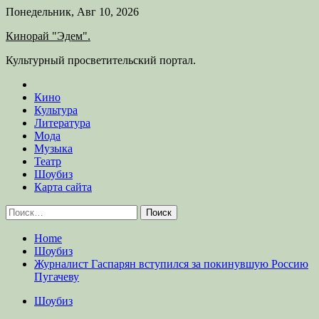
Skip
Понедельник, Авг 10, 2026
to
Кинорай "Эдем".
content
Культурный просветительский портал.
Кино
Культура
Литература
Мода
Музыка
Театр
Шоубиз
Карта сайта
Найти:
Home
Шоубиз
Журналист Гаспарян вступился за покинувшую Россию
Пугачеву
Шоубиз