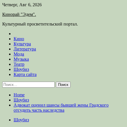
Skip
Четверг, Авг 6, 2026
to
Кинорай "Эдем".
content
Культурный просветительский портал.
Кино
Культура
Литература
Мода
Музыка
Театр
Шоубиз
Карта сайта
Найти:
Home
Шоубиз
Адвокат оценил шансы бывшей жены Градского
отсудить часть наследства
Шоубиз