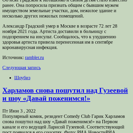
ранее. Она попросила признать общим с бывшим мужем
имуществом земельные участки, дом, нежилое здание и
несколько других нежилых помещений.
Александр Градский умер в Москве в возрасте 72 лет 28
ноября 2021 года. Артиста доставили в больницу с
подозрением на инсульт. Сообщалось, что к ухудшению
здоровья артиста привела перенесенная им в сентябре
коронавирусная инфекция.
Источник:
rambler.ru
Следующая запись
Шоубиз
Харламов снова пошутил над Гузеевой
и шоу «Давай поженимся!»
Пт Июн 3 , 2022
Популярный комик, резидент Comedy Club Гарик Харламов
снова пошутил над шоу «Давай поженимся!» на Первом
канале и его ведущей Ларисой Гузеевой. Соответствующий
пост появился в его соцсетях. Фото: РИА НовостиРИА