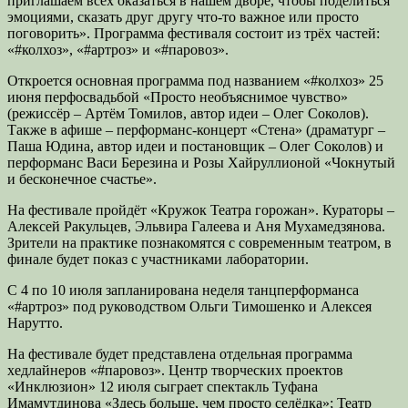
приглашаем всех оказаться в нашем дворе, чтобы поделиться
эмоциями, сказать друг другу что-то важное или просто
поговорить». Программа фестиваля состоит из трёх частей:
«#колхоз», «#артроз» и «#паровоз».
Откроется основная программа под названием «#колхоз» 25
июня перфосвадьбой «Просто необъяснимое чувство»
(режиссёр – Артём Томилов, автор идеи – Олег Соколов).
Также в афише – перформанс-концерт «Стена» (драматург –
Паша Юдина, автор идеи и постановщик – Олег Соколов) и
перформанс Васи Березина и Розы Хайруллионой «Чокнутый
и бесконечное счастье».
На фестивале пройдёт «Кружок Театра горожан». Кураторы –
Алексей Ракульцев, Эльвира Галеева и Аня Мухамедзянова.
Зрители на практике познакомятся с современным театром, в
финале будет показ с участниками лаборатории.
С 4 по 10 июля запланирована неделя танцперформанса
«#артроз» под руководством Ольги Тимошенко и Алексея
Нарутто.
На фестивале будет представлена отдельная программа
хедлайнеров «#паровоз». Центр творческих проектов
«Инклюзион» 12 июля сыграет спектакль Туфана
Имамутдинова «Здесь больше, чем просто селёдка»; Театр