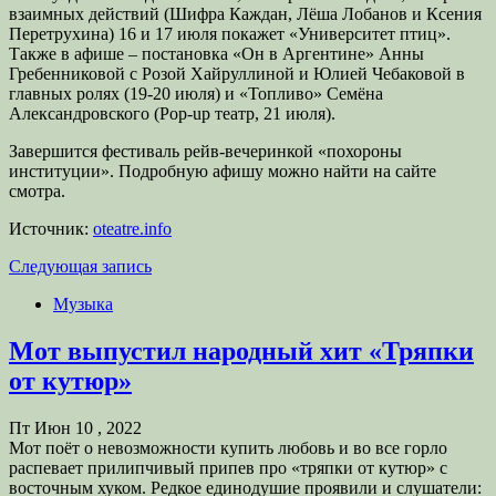
взаимных действий (Шифра Каждан, Лёша Лобанов и Ксения
Перетрухина) 16 и 17 июля покажет «Университет птиц».
Также в афише – постановка «Он в Аргентине» Анны
Гребенниковой с Розой Хайруллиной и Юлией Чебаковой в
главных ролях (19-20 июля) и «Топливо» Семёна
Александровского (Pop-up театр, 21 июля).
Завершится фестиваль рейв-вечеринкой «похороны
институции». Подробную афишу можно найти на сайте
смотра.
Источник:
oteatre.info
Следующая запись
Музыка
Мот выпустил народный хит «Тряпки
от кутюр»
Пт Июн 10 , 2022
Мот поёт о невозможности купить любовь и во все горло
распевает прилипчивый припев про «тряпки от кутюр» с
восточным хуком. Редкое единодушие проявили и слушатели: