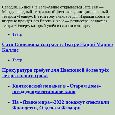
Сегодня, 15 июня, в Тель-Авиве открывается Jaffa Fest —
Международный театральный фестиваль, инициированный
театром «Гешер». В этом году знаковое для Израиля событие
впервые пройдёт без Евгения Арье — режиссёра, создателя
театра «Гешер», который ушёл из жизни в январе.
Театр
Сати Спивакова сыграет в Театре Наций Марию
Каллас
Театр
Прокуратура требует для Цветковой более трёх
лет реального срока
Квятковский покажет в «Старом доме»
псевдодокументальное кино
На «Языке мира»-2022 покажут спектакли
Франдетти, Олдена и Феодори