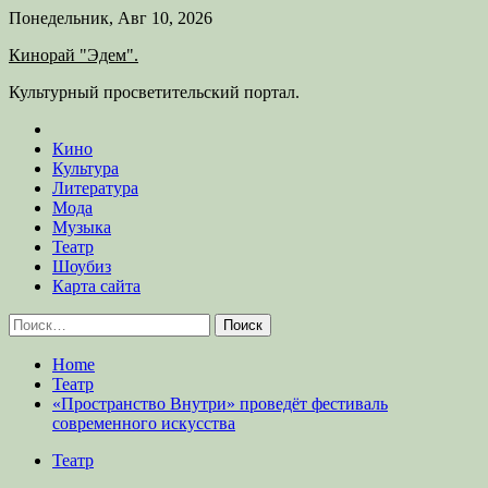
Skip
Понедельник, Авг 10, 2026
to
Кинорай "Эдем".
content
Культурный просветительский портал.
Кино
Культура
Литература
Мода
Музыка
Театр
Шоубиз
Карта сайта
Найти:
Home
Театр
«Пространство Внутри» проведёт фестиваль
современного искусства
Театр