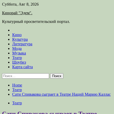
Skip
Суббота, Авг 8, 2026
to
Кинорай "Эдем".
content
Культурный просветительский портал.
Кино
Культура
Литература
Мода
Музыка
Театр
Шоубиз
Карта сайта
Найти:
Home
Театр
Сати Спивакова сыграет в Театре Наций Марию Каллас
Театр
Сати Спивакова сыграет в Театре