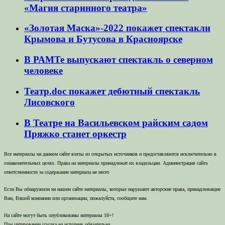
«Магия старинного театра»
«Золотая Маска»-2022 покажет спектакли
Крымова и Бутусова в Красноярске
В РАМТе выпускают спектакль о северном
человеке
Театр.doc покажет дебютный спектакль
Лисовского
В Театре на Васильевском райским садом
Пряжко станет оркестр
Все материалы на данном сайте взяты из открытых источников и предоставляются исключительно в
ознакомительных целях. Права на материалы принадлежат их владельцам. Администрация сайта
ответственности за содержание материала не несет.
Если Вы обнаружили на нашем сайте материалы, которые нарушают авторские права, принадлежащие
Вам, Вашей компании или организации, пожалуйста, сообщите нам.
На сайте могут быть опубликованы материалы 18+!
При цитировании ссылка на источник обязательна.