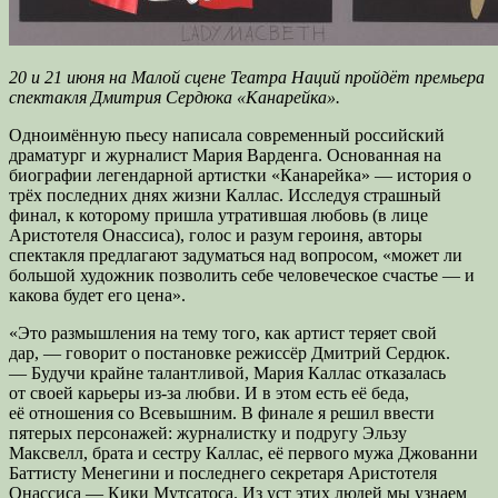
20 и 21 июня на Малой сцене Театра Наций пройдёт премьера
спектакля Дмитрия Сердюка «Канарейка».
Одноимённую пьесу написала современный российский
драматург и журналист Мария Варденга. Основанная на
биографии легендарной артистки «Канарейка» — история о
трёх
последних днях жизни Каллас. Исследуя страшный
финал, к которому пришла утратившая любовь (в лице
Аристотеля Онассиса), голос и разум героиня, авторы
спектакля предлагают задуматься над вопросом, «может ли
большой художник позволить себе человеческое счастье — и
какова будет его цена».
«Это размышления на тему того, как артист теряет свой
дар, — говорит о постановке режиссёр Дмитрий Сердюк.
— Будучи крайне талантливой, Мария Каллас отказалась
от своей карьеры из-за любви. И в этом есть её беда,
её отношения со Всевышним. В финале я решил ввести
пятерых персонажей: журналистку и подругу Эльзу
Максвелл, брата и сестру Каллас, её первого мужа Джованни
Баттисту Менегини и последнего секретаря Аристотеля
Онассиса — Кики Мутсатоса. Из уст этих людей мы узнаем