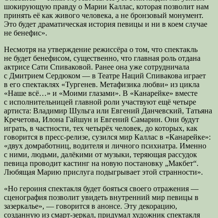
шокирующую правду о Марии Каллас, которая позволит нам
принять её как живого человека, а не бронзовый монумент.
Это будет драматическая история певицы и ни в коем случае
не бенефис».
Несмотря на утверждение режиссёра о том, что спектакль
не будет бенефисом, существенно, что главная роль отдана
актрисе Сати Спиваковой. Ранее она уже сотрудничала
с Дмитрием Сердюком — в Театре Наций Спивакова играет
в его спектаклях «Тургенев. Метафизика любви» из цикла
«Наше всё…» и «Моими глазами». В «Канарейке» вместе
с исполнительницей главной роли участвуют ещё четыре
артиста: Владимир Шульга или Евгений Данчевский, Татьяна
Кречетова, Илона Гайшун и Евгений Самарин. Они будут
играть, в частности, тех четырёх человек, до которых, как
говорится в пресс-релизе, сузился мир Каллас в «Канарейке»:
«двух домработниц, водителя и личного психиатра. Именно
с ними, людьми, далёкими от музыки, теряющая рассудок
певица проводит кастинг на новую постановку „Макбет“.
Любящая Марию прислуга подыгрывает этой странности».
«Но героиня спектакля будет бояться своего отражения —
сценография позволит увидеть внутренний мир певицы в
зазеркалье», — говорится в анонсе. Эту декорацию,
созданную из смарт-зеркал, придумал художник спектакля