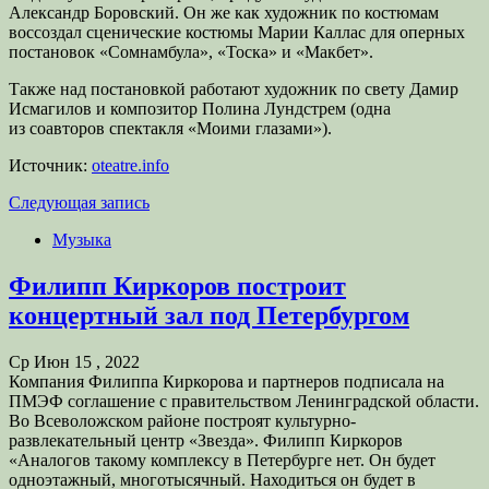
Александр Боровский. Он же как художник по костюмам
воссоздал сценические костюмы Марии Каллас для оперных
постановок «Сомнамбула», «Тоска» и «Макбет».
Также над постановкой работают художник по свету Дамир
Исмагилов и композитор Полина Лундстрем (одна
из соавторов спектакля «Моими глазами»).
Источник:
oteatre.info
Следующая запись
Музыка
Филипп Киркоров построит
концертный зал под Петербургом
Ср Июн 15 , 2022
Компания Филиппа Киркорова и партнеров подписала на
ПМЭФ соглашение с правительством Ленинградской области.
Во Всеволожском районе построят культурно-
развлекательный центр «Звезда». Филипп Киркоров
«Аналогов такому комплексу в Петербурге нет. Он будет
одноэтажный, многотысячный. Находиться он будет в