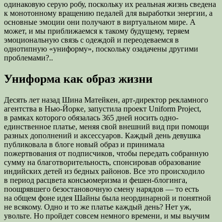
одинаковую серую робу, поскольку их реальная жизнь сведена
к монотонному вращению педалей для выработки энергии, а
основные эмоции они получают в виртуальном мире. А
может, и мы
приближаемся к такому будущему, теряем
эмоциональную связь с одеждой и переодеваемся в
однотипную «униформу», поскольку озадачены другими
проблемами?..
Униформа как образ жизни
Десять лет назад Шина Матейкен, арт-директор рекламного
агентства в Нью-Йорке, запустила проект Uniform Project,
в рамках которого обязалась 365 дней носить одно-
единственное платье, меняя свой внешний вид при помощи
разных дополнений и аксессуаров. Каждый день девушка
публиковала в блоге новый образ и принимала
пожертвования от подписчиков, чтобы передать собранную
сумму на благотворительность, спонсировав образование
индийских детей из бедных районов. Все это происходило
в период расцвета консьюмеризма и фешен-блогинга,
поощрявшего безостановочную смену нарядов — то есть
на общем фоне идея Шайны была неординарной и понятной
не всякому. Одно и то же платье каждый день? Нет уж,
увольте. Но пройдет совсем немного времени, и мы выучим