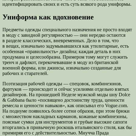
идентифицировать своих и есть суть всякого рода униформы.
Униформа как вдохновение
Предметы одежды специального назначения не просто входят
в моду с завидной регулярностью — они нередко остаются
в разделе классических, вневременных. Дело в том, что
в вещах, изначально задумывавшихся как утилитарные, есть
особенная «правильность» дизайна; каждая деталь в них
продумана и целесообразна. Примером тому могут служить
тренч и дафлкот, перекочевавшие в моду из британской
военной формы, или джинсы, изначально созданные для
рабочих и старателей.
Поэтизация рабочей одежды — спецовок, комбинезонов,
фартуков — происходит и сейчас усилиями отдельно взятых
дизайнеров. На прошедшей Неделе мужской моды шоу Dolce
& Gabbana было «посвящено достоинству труда, ценности
ремесла и ценности навыков», как описывал его Vogue.com.
На подиуме появилось более сотни образов, при этом брюки
с множеством накладных карманов, кожаные комбинезоны,
поясные сумки для инструментов и грубые высокие сапоги
вторгались в привычную роскошь итальянского стиля, как бы
примиряя его с действительностью. Миучча Прада