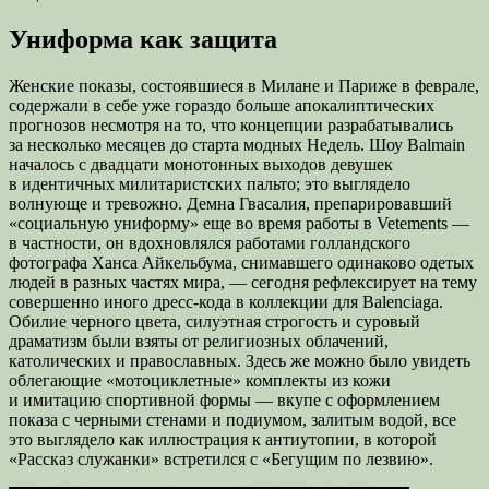
Униформа как защита
Женские показы, состоявшиеся в Милане и Париже в феврале,
содержали в себе уже гораздо больше апокалиптических
прогнозов несмотря на то, что концепции разрабатывались
за несколько месяцев до старта модных Недель. Шоу Balmain
началось с двадцати монотонных выходов девушек
в идентичных милитаристских пальто; это выглядело
волнующе и тревожно. Демна Гвасалия, препарировавший
«социальную униформу» еще во время работы в Vetements —
в частности, он вдохновлялся работами голландского
фотографа Ханса Айкельбума, снимавшего одинаково одетых
людей в разных частях мира, — сегодня рефлексирует на тему
совершенно иного дресс-кода в коллекции для Balenciaga.
Обилие черного цвета, силуэтная строгость и суровый
драматизм были взяты от религиозных облачений,
католических и православных. Здесь же можно было увидеть
облегающие «мотоциклетные» комплекты из кожи
и имитацию спортивной формы — вкупе с оформлением
показа с черными стенами и подиумом, залитым водой, все
это выглядело как иллюстрация к антиутопии, в которой
«Рассказ служанки» встретился с «Бегущим по лезвию».