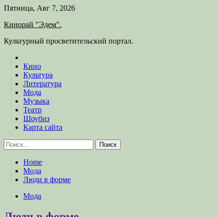
Skip
Пятница, Авг 7, 2026
to
Кинорай "Эдем".
content
Культурный просветительский портал.
Кино
Культура
Литература
Мода
Музыка
Театр
Шоубиз
Карта сайта
Найти:
Home
Мода
Люди в форме
Мода
Люди в форме