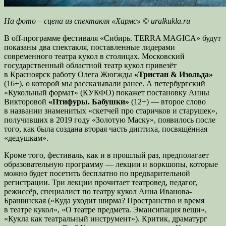
На фото – сцена из спектакля «Хармс» © uralkukla.ru
В off-программе фестиваля «Сибирь. TERRA MAGICA» будут
показаны два спектакля, поставленные лидерами
современного театра кукол в столицах. Московский
государственный областной театр кукол привезёт
в Красноярск работу Олега Жюгжды
«Тристан & Изольда»
(16+), о которой мы рассказывали ранее. А петербургский
«Кукольный формат» (КУКФО) покажет постановку Анны
Викторовой
«Птифуры. Бабушки»
(12+) — второе слово
в названии знаменитых «скетчей про старичков и старушек»,
получивших в 2019 году «Золотую Маску», появилось после
того, как была создана вторая часть диптиха, посвящённая
«дедушкам».
Кроме того, фестиваль, как и в прошлый раз, предполагает
образовательную программу — лекции и воркшопы, которые
можно будет посетить бесплатно по предварительной
регистрации. Три лекции прочитает театровед, педагог,
режиссёр, специалист по театру кукол Анна Иванова-
Брашинская («Куда уходит ширма? Пространство и время
в театре кукол», «О театре предмета. Эмансипация вещи»,
«Кукла как театральный инструмент»). Критик, драматург