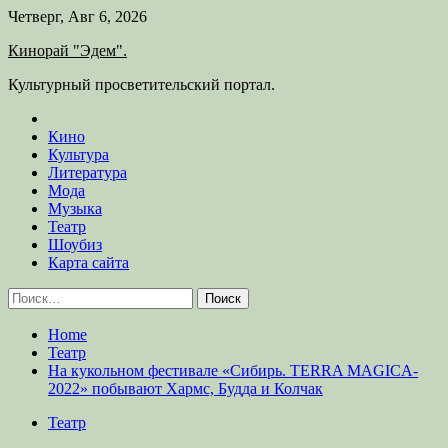
Skip
Четверг, Авг 6, 2026
to
Кинорай "Эдем".
content
Культурный просветительский портал.
Кино
Культура
Литература
Мода
Музыка
Театр
Шоубиз
Карта сайта
Найти:
Home
Театр
На кукольном фестивале «Сибирь. TERRA MAGICA-
2022» побывают Хармс, Будда и Колчак
Театр