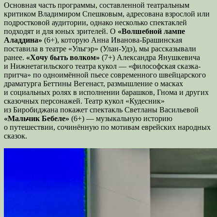
Основная часть программы, составленной театральным
критиком Владимиром Спешковым, адресована взрослой или
подростковой аудитории, однако несколько спектаклей
подходят и для юных зрителей. О
«Волшебной лампе
Аладдина»
(6+), которую Анна Иванова-Брашинская
поставила в театре «Ульгэр» (Улан-Удэ), мы рассказывали
ранее.
«Хочу быть волком»
(7+) Александра Янушкевича
и Нижнетагильского театра кукол — «философская сказка-
притча» по одноимённой пьесе современного швейцарского
драматурга Беттины Вегенаст, размышление о масках
и социальных ролях в исполнении барашков, Гнома и других
сказочных персонажей. Театр кукол «Кудесник»
из Биробиджана покажет спектакль Светланы Васильевой
«Мальчик Бебеле»
(6+) — музыкальную историю
о путешествии, сочинённую по мотивам еврейских народных
сказок.