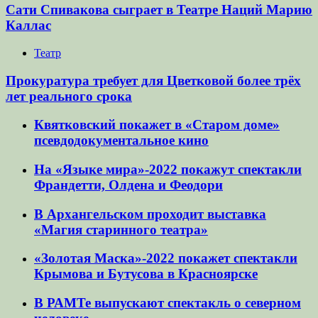
Сати Спивакова сыграет в Театре Наций Марию
Каллас
Театр
Прокуратура требует для Цветковой более трёх
лет реального срока
Квятковский покажет в «Старом доме»
псевдодокументальное кино
На «Языке мира»-2022 покажут спектакли
Франдетти, Олдена и Феодори
В Архангельском проходит выставка
«Магия старинного театра»
«Золотая Маска»-2022 покажет спектакли
Крымова и Бутусова в Красноярске
В РАМТе выпускают спектакль о северном