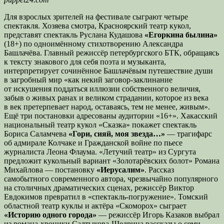
Для взрослых зрителей на фестивале сыграют четыре
спектакля. Хозяева смотра, Красноярский театр кукол,
представят спектакль Руслана Кудашова
«Егоркина былина»
(18+) по одноимённому стихотворению Александра
Башлачёва. Главный режиссёр петербургского БТК, обращаясь
к тексту знакового для себя поэта и музыканта,
интерпретирует сочинённое Башлачёвым путешествие души
в загробный мир «как некий заговор-заклинание
от искушения поддаться иллюзии собственного величия,
забыв о живых ранах и великом страдании, которое из века
в век претерпевает народ, оставаясь, тем не менее, живым».
Ещё три постановки адресованы аудитории «16+». Хакасский
национальный театр кукол «Сказка» покажет спектакль
Бориса Саламчева
«Гори, сияй, моя звезда…»
— трагифарс
об адмирале Колчаке и Гражданской войне по пьесе
журналиста Леона Флаума. «Летучий театр» из Сургута
предложит кукольный вариант «Золотарёвских болот» Романа
Михайлова — постановку
«Иерусалим»
. Рассказ
самобытного современного автора, чрезвычайно популярного
на столичных драматических сценах, режиссёр Виктор
Евдокимов превратил в «спектакль-погружение». Томский
областной театр куклы и актёра «Скоморох» сыграет
«Историю одного города»
— режиссёр Игорь Казаков выбрал
из романа-хроники Салтыкова-Щедрина рассказы о семи