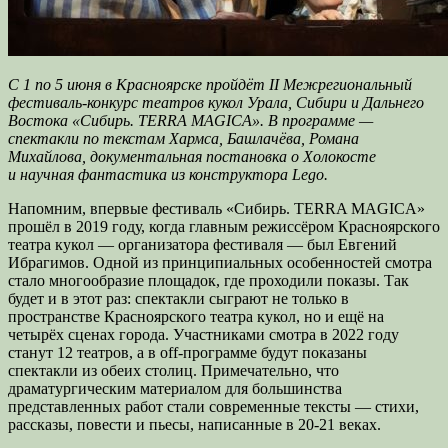
С 1 по 5 июня в Красноярске пройдёт II Межрегиональный
фестиваль-конкурс театров кукол Урала, Сибири и Дальнего
Востока «Сибирь. TERRA MAGICA». В программе —
спектакли по текстам Хармса, Башлачёва, Романа
Михайлова, документальная постановка о Холокосте
и научная
фантастика из конструктора Lego.
Напомним, впервые фестиваль «Сибирь. TERRA MAGICA»
прошёл в 2019 году, когда главным режиссёром Красноярского
театра кукол — организатора фестиваля — был Евгений
Ибрагимов. Одной из принципиальных особенностей смотра
стало многообразие площадок, где проходили показы. Так
будет и в этот раз: спектакли сыграют не только в
пространстве Красноярского театра кукол, но и ещё на
четырёх сценах города. Участниками смотра в 2022 году
станут 12 театров, а в off-программе будут показаны
спектакли из обеих столиц. Примечательно, что
драматургическим материалом для большинства
представленных работ стали современные тексты — стихи,
рассказы, повести и пьесы, написанные в 20-21 веках.