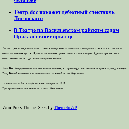
человеке
Театр.doc покажет дебютный спектакль
Лисовского
В Театре на Васильевском райским садом
Пряжко станет оркестр
Все материалы на данном сайте взяты из открытых источников и предоставляются исключительно в
ознакомительных целях. Права на материалы принадлежат их владельцам. Администрация сайта
ответственности за содержание материала не несет.
Если Вы обнаружили на нашем сайте материалы, которые нарушают авторские права, принадлежащие
Вам, Вашей компании или организации, пожалуйста, сообщите нам.
На сайте могут быть опубликованы материалы 18+!
При цитировании ссылка на источник обязательна.
WordPress Theme: Seek by
ThemeInWP