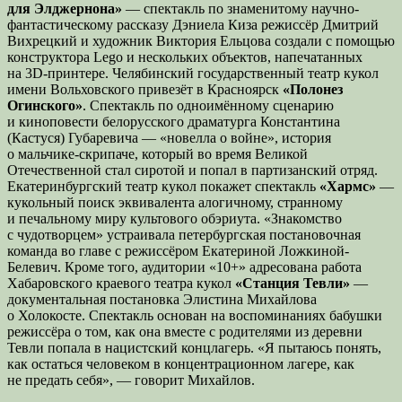
для Элджернона»
— спектакль по знаменитому научно-
фантастическому рассказу Дэниела Киза режиссёр Дмитрий
Вихрецкий и художник Виктория Ельцова создали с помощью
конструктора Lego и нескольких объектов, напечатанных
на 3D-принтере. Челябинский государственный театр кукол
имени Вольховского привезёт в Красноярск
«Полонез
Огинского»
. Спектакль по одноимённому сценарию
и киноповести белорусского драматурга Константина
(Кастуся) Губаревича — «новелла о войне», история
о мальчике-скрипаче, который во время Великой
Отечественной стал сиротой и попал в партизанский отряд.
Екатеринбургский театр кукол покажет спектакль
«Хармс»
—
кукольный поиск эквивалента алогичному, странному
и печальному миру культового обэриута. «Знакомство
с чудотворцем» устраивала петербургская постановочная
команда во главе с режиссёром Екатериной Ложкиной-
Белевич. Кроме того, аудитории «10+» адресована работа
Хабаровского краевого театра кукол
«Станция Тевли»
—
документальная постановка Элистина Михайлова
о Холокосте. Спектакль основан на воспоминаниях бабушки
режиссёра о том, как она вместе с родителями из деревни
Тевли попала в нацистский концлагерь. «Я пытаюсь понять,
как остаться человеком в концентрационном лагере, как
не предать себя», — говорит Михайлов.