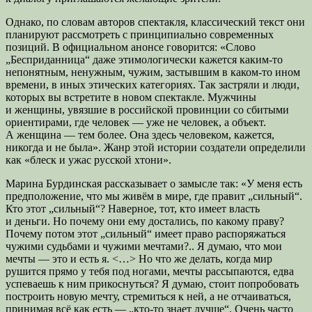
Однако, по словам авторов спектакля, классический текст они
планируют рассмотреть с принципиально современных
позиций. В официальном анонсе говорится: «Слово
„Бесприданница“ даже этимологически кажется каким-то
непонятным, ненужным, чужим, застывшим в каком-то ином
времени, в иных этических категориях. Так застряли и люди,
которых вы встретите в новом спектакле. Мужчины
и женщины, увязшие в российской провинции со сбитыми
ориентирами, где человек — уже не человек, а объект.
А женщина — тем более. Она здесь человеком, кажется,
никогда и не была». Жанр этой истории создатели определили
как «блеск и ужас русской хтони».
Марина Бурдинская рассказывает о замысле так: «У меня есть
предположение, что мы живём в мире, где правит „сильный“.
Кто этот „сильный“? Наверное, тот, кто имеет власть
и деньги. Но почему они ему достались, по какому праву?
Почему потом этот „сильный“ имеет право распоряжаться
чужими судьбами и чужими мечтами?.. Я думаю, что мои
мечты — это и есть я. <…> Но что же делать, когда мир
рушится прямо у тебя под ногами, мечты рассыпаются, едва
успеваешь к ним прикоснуться? Я думаю, стоит попробовать
построить новую мечту, стремиться к ней, а не отчаиваться,
принимая всё как есть — „кто-то знает лучше“. Очень часто