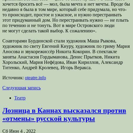
хочется бросить всё — мол, была мечта и нет мечты. Вроде бы
недавно я была в том мире, который себе придумала, но что-
то происходит, простое и ужасное, и нужно перестраивать
этот придуманный дом. Но перестраивать нужно — не плыть
по течению и не тонуть. Вот в мире Островского люди
не могут сделать такой выбор. К сожалению».
Соавторами Бурдинской стали художник Маша Рыкова,
художник по свету Евгений Киуру, художник по гриму Мария
Аносова и звукорежиссёр Никита Кокорин. В спектакле
заняты Анастасия Гордыманова, Денис Прытков, Никита
Хорольский, Мария Нефёдова, Иван Кириллов, Александр
Титенко, Андрей Кролевец, Игорь Веракса.
Источник:
oteatre.info
Следующая запись
Театр
Лозница в Каннах высказался против
«отмены» русской культуры
Сб Июн 4 , 2022