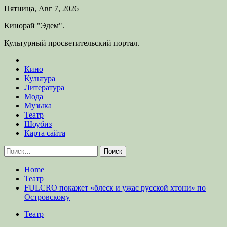
Skip
Пятница, Авг 7, 2026
to
Кинорай "Эдем".
content
Культурный просветительский портал.
Кино
Культура
Литература
Мода
Музыка
Театр
Шоубиз
Карта сайта
Найти:
Home
Театр
FULCRO покажет «блеск и ужас русской хтони» по
Островскому
Театр