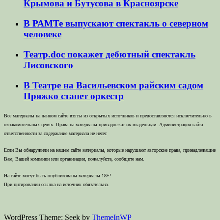
Крымова и Бутусова в Красноярске
В РАМТе выпускают спектакль о северном
человеке
Театр.doc покажет дебютный спектакль
Лисовского
В Театре на Васильевском райским садом
Пряжко станет оркестр
Все материалы на данном сайте взяты из открытых источников и предоставляются исключительно в
ознакомительных целях. Права на материалы принадлежат их владельцам. Администрация сайта
ответственности за содержание материала не несет.
Если Вы обнаружили на нашем сайте материалы, которые нарушают авторские права, принадлежащие
Вам, Вашей компании или организации, пожалуйста, сообщите нам.
На сайте могут быть опубликованы материалы 18+!
При цитировании ссылка на источник обязательна.
WordPress Theme: Seek by
ThemeInWP