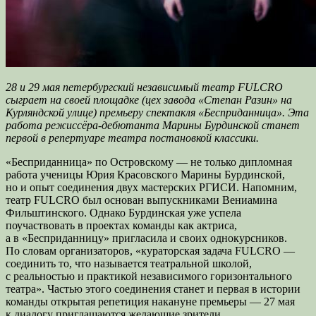
28 и 29 мая петербургский независимый театр FULCRO
сыграет на своей площадке (цех завода «Степан Разин» на
Курляндской улице) премьеру спектакля «Бесприданница». Эта
работа режиссёра-дебютанта Марины Бурдинской станет
первой в репертуаре театра постановкой классики.
«Бесприданница» по Островскому — не только дипломная
работа ученицы Юрия Красовского Марины Бурдинской,
но и опыт соединения двух мастерских РГИСИ. Напомним,
театр FULCRO был основан выпускниками Вениамина
Фильштинского. Однако Бурдинская уже успела
поучаствовать в проектах команды как актриса,
а в «Бесприданницу» пригласила и своих однокурсников.
По словам организаторов, «кураторская задача FULCRO —
соединить то, что называется театральной школой,
с реальностью и практикой независимого горизонтального
театра». Частью этого соединения станет и первая в истории
команды открытая репетиция накануне премьеры — 27 мая
к диалогу приглашаются желающие зрители.