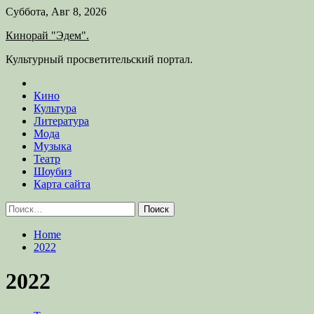
Skip
Суббота, Авг 8, 2026
to
Кинорай "Эдем".
content
Культурный просветительский портал.
Кино
Культура
Литература
Мода
Музыка
Театр
Шоубиз
Карта сайта
Найти:
Home
2022
2022