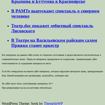
Крымова и Бутусова в Красноярске
В РАМТе выпускают спектакль о северном
человеке
Театр.doc покажет дебютный спектакль
Лисовского
В Театре на Васильевском райским садом
Пряжко станет оркестр
Все материалы на данном сайте взяты из открытых источников и предоставляются исключительно в
ознакомительных целях. Права на материалы принадлежат их владельцам. Администрация сайта
ответственности за содержание материала не несет.
Если Вы обнаружили на нашем сайте материалы, которые нарушают авторские права, принадлежащие
Вам, Вашей компании или организации, пожалуйста, сообщите нам.
На сайте могут быть опубликованы материалы 18+!
При цитировании ссылка на источник обязательна.
WordPress Theme: Seek by
ThemeInWP