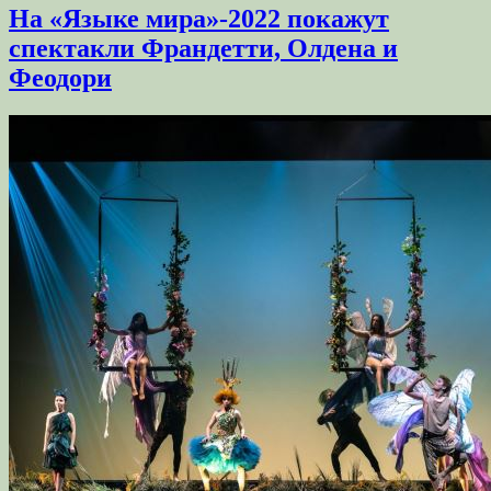
На «Языке мира»-2022 покажут
спектакли Франдетти, Олдена и
Феодори