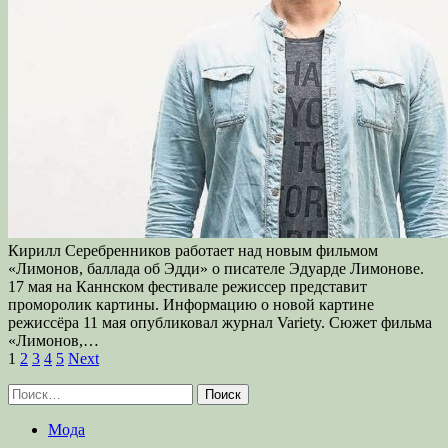
Кирилл Серебренников работает над новым фильмом
«Лимонов, баллада об Эдди» о писателе Эдуарде Лимонове.
17 мая на Каннском фестивале режиссер представит
проморолик картины. Информацию о новой картине
режиссёра 11 мая опубликовал журнал Variety. Сюжет фильма
«Лимонов,…
Пагинация
1
2
3
4
5
Next
записей
Найти:
Мода