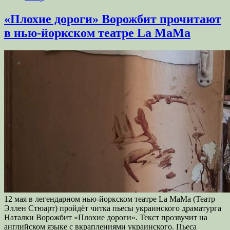
«Плохие дороги» Ворожбит прочитают
в нью-йоркском театре La MaMa
12 мая в легендарном нью-йоркском театре La MaMa (Театр
Эллен Стюарт) пройдёт читка пьесы украинского драматурга
Наталки Ворожбит «Плохие дороги». Текст прозвучит на
английском языке с вкраплениями украинского. Пьеса