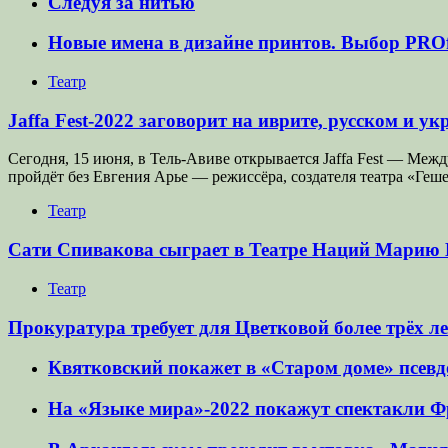
Следуя за нитью
Новые имена в дизайне принтов. Выбор PROf
Театр
Jaffa Fest-2022 заговорит на иврите, русском и у
Сегодня, 15 июня, в Тель-Авиве открывается Jaffa Fest — Ме
пройдёт без Евгения Арье — режиссёра, создателя театра «Геше
Театр
Сати Спивакова сыграет в Театре Наций Марию
Театр
Прокуратура требует для Цветковой более трёх ле
Квятковский покажет в «Старом доме» псев
На «Языке мира»-2022 покажут спектакли Ф