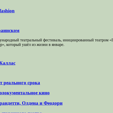
ashion
краинском
ждународный театральный фестиваль, инициированный театром «Г
р», который ушёл из жизни в январе.
 Каллас
т реального срока
додокументальное кино
рандетти, Олдена и Феодори