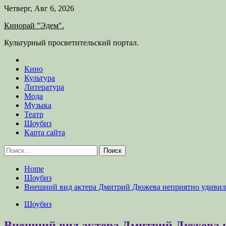
Skip
Четверг, Авг 6, 2026
to
Кинорай "Эдем".
content
Культурный просветительский портал.
Кино
Культура
Литература
Мода
Музыка
Театр
Шоубиз
Карта сайта
Найти:
Home
Шоубиз
Внешний вид актера Дмитрий Дюжева неприятно удивил
Шоубиз
Внешний вид актера Дмитрий Дюжева н