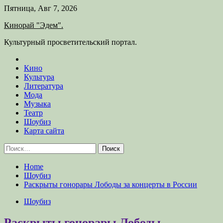
Skip
Пятница, Авг 7, 2026
to
Кинорай "Эдем".
content
Культурный просветительский портал.
Кино
Культура
Литература
Мода
Музыка
Театр
Шоубиз
Карта сайта
Найти:
Home
Шоубиз
Раскрыты гонорары Лободы за концерты в России
Шоубиз
Раскрыты гонорары Лободы