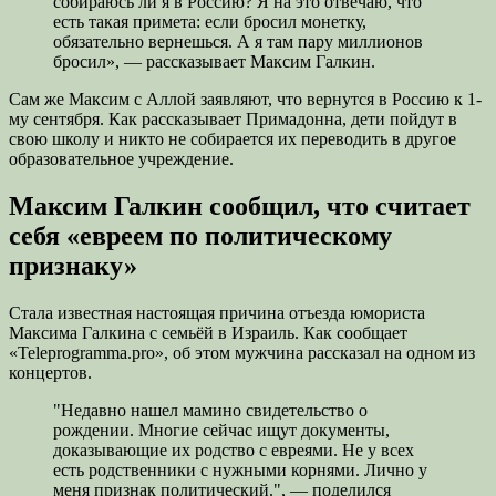
собираюсь ли я в Россию? Я на это отвечаю, что
есть такая примета: если бросил монетку,
обязательно вернешься. А я там пару миллионов
бросил», — рассказывает Максим Галкин.
Сам же Максим с Аллой заявляют, что вернутся в Россию к 1-
му сентября. Как рассказывает Примадонна, дети пойдут в
свою школу и никто не собирается их переводить в другое
образовательное учреждение.
Максим Галкин сообщил, что считает
себя «евреем по политическому
признаку»
Стала известная настоящая причина отъезда юмориста
Максима Галкина с семьёй в Израиль. Как сообщает
«Teleprogramma.pro», об этом мужчина рассказал на одном из
концертов.
"Недавно нашел мамино свидетельство о
рождении. Многие сейчас ищут документы,
доказывающие их родство с евреями. Не у всех
есть родственники с нужными корнями. Лично у
меня признак политический.", — поделился