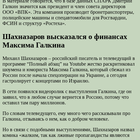
В материале говорится, что в базе данных СПАРК Дмитрий
Галкин значится как президент и член совета директоров
ООО «ВПК». Эта компания производит бронетранспортеры,
полицейские машины и спецавтомобили для Росгвардии,
ФСИН и структур «Ростеха».
Шахназаров высказался о финансах
Максима Галкина
Михаил Шахназаров – российский писатель и телеведущий в
программе “Полный абзац” на Youtube жестко раскритиковал
шоумена и юмориста Максима Галкина, который сбежал из
России после начала спецоперации на Украине, а сегодня
гастролирует с концертами по Израилю.
В сети появился видеоролик с выступления Галкина, где он
заявил, что в любом случае вернется в Россию, потому что
оставил там пару миллионов.
По словам телеведущего, ему много чего рассказывали про
Галкина, отзываясь о нем, как о добром человеке.
Но в связи с подобными выступлениями, Шахназаров назвал
комика «жалким, так как лживые пропагандисты являются