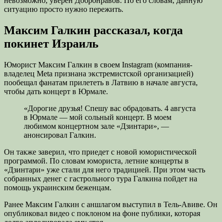
невозможно, уверен Добронравов. По его словам, данную
ситуацию просто нужно пережить.
Максим Галкин рассказал, когда
покинет Израиль
Юморист Максим Галкин в своем Instagram (компания-
владелец Meta признана экстремистской организацией)
пообещал фанатам прилететь в Латвию в начале августа,
чтобы дать концерт в Юрмале.
«Дорогие друзья! Спешу вас обрадовать. 4 августа
в Юрмале — мой сольный концерт. В моем
любимом концертном зале «Дзинтари», —
анонсировал Галкин.
Он также заверил, что приедет с новой юмористической
программой. По словам юмориста, летние концерты в
«Дзинтари» уже стали для него традицией. При этом часть
собранных денег с гастрольного тура Галкина пойдет на
помощь украинским беженцам.
Ранее Максим Галкин с аншлагом выступил в Тель-Авиве. Он
опубликовал видео с поклоном на фоне публики, которая