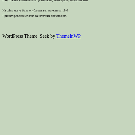
Вам, Вашей компании или организации, пожалуйста, сообщите нам.
На сайте могут быть опубликованы материалы 18+!
При цитировании ссылка на источник обязательна.
WordPress Theme: Seek by
ThemeInWP