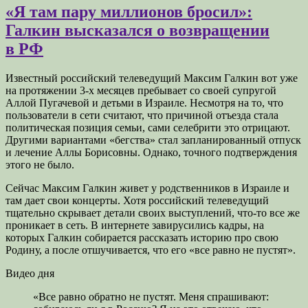
«Я там пару миллионов бросил»:
Галкин высказался о возвращении
в РФ
Известный российский телеведущий Максим Галкин вот уже
на протяжении 3-х месяцев пребывает со своей супругой
Аллой Пугачевой и детьми в Израиле. Несмотря на то, что
пользователи в сети считают, что причиной отъезда стала
политическая позиция семьи, сами селебрити это
отрицают.
Другими вариантами «бегства» стал запланированный отпуск
и лечение Аллы Борисовны. Однако, точного подтверждения
этого не было.
Сейчас Максим Галкин живет у родственников в Израиле и
там дает свои концерты. Хотя российский телеведущий
тщательно скрывает детали своих выступлений, что-то все же
проникает в сеть. В интернете завирусились кадры, на
которых Галкин собирается рассказать историю про свою
Родину, а после отшучивается, что его «все равно не пустят».
Видео дня
«Все равно обратно не пустят. Меня спрашивают: