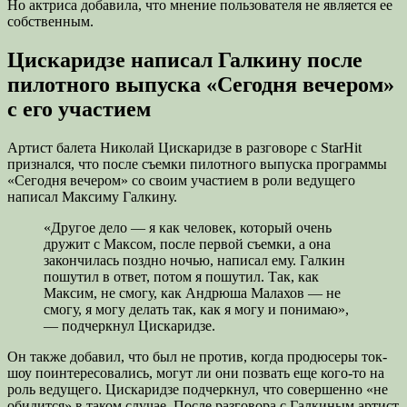
Но актриса добавила, что мнение пользователя не является ее
собственным.
Цискаридзе написал Галкину после
пилотного выпуска «Сегодня вечером»
с его участием
Артист балета Николай Цискаридзе в разговоре с StarHit
признался, что после съемки пилотного выпуска программы
«Сегодня вечером» со своим участием в роли ведущего
написал Максиму Галкину.
«Другое дело — я как человек, который очень
дружит с Максом, после первой съемки, а она
закончилась поздно ночью, написал ему. Галкин
пошутил в ответ, потом я пошутил. Так, как
Максим, не смогу, как Андрюша Малахов — не
смогу, я могу делать так, как я могу и понимаю»,
— подчеркнул Цискаридзе.
Он также добавил, что был не против, когда продюсеры ток-
шоу поинтересовались, могут ли они позвать еще кого-то на
роль ведущего. Цискаридзе подчеркнул, что совершенно «не
обидится» в таком случае. После разговора с Галкиным артист