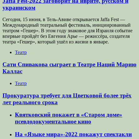
Jaffa Fest-2022 заговорит на иврите, русском и
украинском
Сегодня, 15 июня, в Тель-Авиве открывается Jaffa Fest —
Международный театральный фестиваль, инициированный
театром «Гешер». В этом году знаковое для Израиля событие
впервые пройдёт без Евгения Арье — режиссёра, создателя
театра «Гешер», который ушёл из жизни в январе.
Театр
Сати Спивакова сыграет в Театре Наций Марию
Каллас
Театр
Прокуратура требует для Цветковой более трёх
лет реального срока
Квятковский покажет в «Старом доме»
псевдодокументальное кино
На «Языке мира»-2022 покажут спектакли