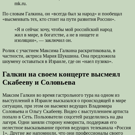
mk.ru.
По словам Галкина, он «всегда был за народ» и пообещал
«высмеивать тех, кто стоит на пути развития России».
«Я и сейчас хочу, чтобы мой российский народ
жил в мире, в богатстве, а не в нищете и
изоляции», — заключил он.
Ролик с участием Максима Галкина раскритиковала, в
частности, актриса Мария Шукшина. Она предложила
шоумену оставаться в Израиле, где он «наел пузико».
Галкин на своем концерте высмеял
Скабееву и Соловьева
Максим Галкин во время гастрольного тура на одном из
выступлений в Израиле высказался о происходящей в мире
ситуации, при этом он высмеял ведущих Владимира
Соловьева и Ольгу Скабееву. Видео с выступлением артиста
попало в Сеть. Пользователи соцсетей разделились на два
лагеря. Одни заняли сторону юмориста, поддержав его
нелестное высказывание против ведущих телеканала «Россия
1». Другие же напомнили, что они профессионалы своего