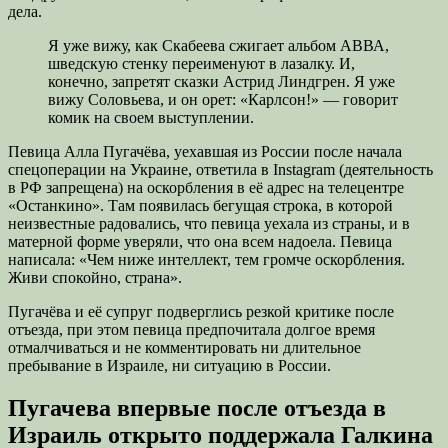
дела.
Я уже вижу, как Скабеева сжигает альбом АВВА,
шведскую стенку переименуют в лазалку. И,
конечно, запретят сказки Астрид Линдгрен. Я уже
вижу Соловьева, и он орет: «Карлсон!» — говорит
комик на своем выступлении.
Певица Алла Пугачёва, уехавшая из России после начала
спецоперации на Украине, ответила в Instagram (деятельность
в РФ запрещена) на оскорбления в её адрес на телецентре
«Останкино». Там появилась бегущая строка, в которой
неизвестные радовались, что певица уехала из страны, и в
матерной форме уверяли, что она всем надоела. Певица
написала: «Чем ниже интеллект, тем громче оскорбления.
Живи спокойно, страна».
Пугачёва и её супруг подверглись резкой критике после
отъезда, при этом певица предпочитала долгое время
отмалчиваться и не комментировать ни длительное
пребывание в Израиле, ни ситуацию в России.
Пугачева впервые после отъезда в
Израиль открыто поддержала Галкина