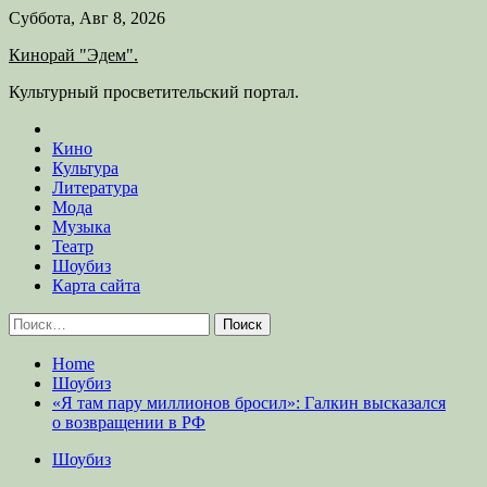
Skip
Суббота, Авг 8, 2026
to
Кинорай "Эдем".
content
Культурный просветительский портал.
Кино
Культура
Литература
Мода
Музыка
Театр
Шоубиз
Карта сайта
Найти:
Home
Шоубиз
«Я там пару миллионов бросил»: Галкин высказался
о возвращении в РФ
Шоубиз