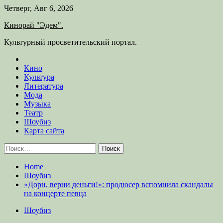
Skip
Четверг, Авг 6, 2026
to
Кинорай "Эдем".
content
Культурный просветительский портал.
Кино
Культура
Литература
Мода
Музыка
Театр
Шоубиз
Карта сайта
Найти:
Home
Шоубиз
«Дорн, верни деньги!»: продюсер вспомнила скандалы
на концерте певца
Шоубиз