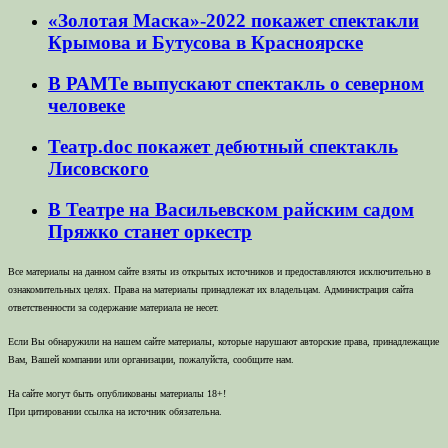
«Золотая Маска»-2022 покажет спектакли
Крымова и Бутусова в Красноярске
В РАМТе выпускают спектакль о северном
человеке
Театр.doc покажет дебютный спектакль
Лисовского
В Театре на Васильевском райским садом
Пряжко станет оркестр
Все материалы на данном сайте взяты из открытых источников и предоставляются исключительно в
ознакомительных целях. Права на материалы принадлежат их владельцам. Администрация сайта
ответственности за содержание материала не несет.
Если Вы обнаружили на нашем сайте материалы, которые нарушают авторские права, принадлежащие
Вам, Вашей компании или организации, пожалуйста, сообщите нам.
На сайте могут быть опубликованы материалы 18+!
При цитировании ссылка на источник обязательна.