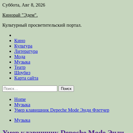
Skip
Суббота, Авг 8, 2026
to
Кинорай "Эдем".
content
Культурный просветительский портал.
Кино
Культура
Литература
Мода
Музыка
Театр
Шоубиз
Карта сайта
Найти:
Home
Музыка
Умер клавишник Depeche Mode Энди Флетчер
Музыка
Умер клавишник Depeche Mode Энди