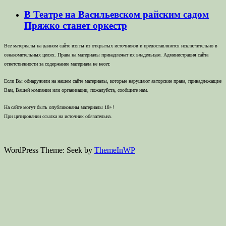
В Театре на Васильевском райским садом
Пряжко станет оркестр
Все материалы на данном сайте взяты из открытых источников и предоставляются исключительно в
ознакомительных целях. Права на материалы принадлежат их владельцам. Администрация сайта
ответственности за содержание материала не несет.
Если Вы обнаружили на нашем сайте материалы, которые нарушают авторские права, принадлежащие
Вам, Вашей компании или организации, пожалуйста, сообщите нам.
На сайте могут быть опубликованы материалы 18+!
При цитировании ссылка на источник обязательна.
WordPress Theme: Seek by
ThemeInWP